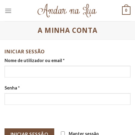
Skip
0
to
content
A MINHA CONTA
INICIAR SESSÃO
Nome de utilizador ou email
*
Senha
*
Manter sessão
INICIAR SESSÃO