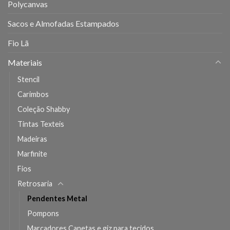
Polycanvas
Sacos e Almofadas Estampados
Fio Lã
Materiais
Stencil
Carimbos
Coleção Shabby
Tintas Texteis
Madeiras
Marfinite
Fios
Retrosaria
Pendentes Metal
Pompons
Marcadores Canetas e giz para tecidos