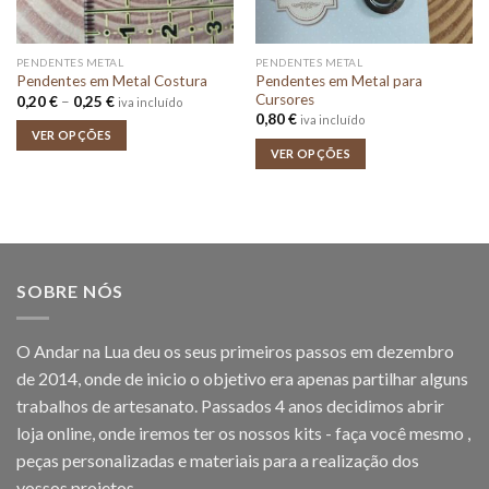
PENDENTES METAL
PENDENTES METAL
Pendentes em Metal para
Pendentes em Metal Costura
Cursores
Price
0,20
€
–
0,25
€
iva incluído
range:
0,80
€
iva incluído
0,20 €
VER OPÇÕES
through
VER OPÇÕES
0,25 €
SOBRE NÓS
O Andar na Lua deu os seus primeiros passos em dezembro
de 2014, onde de inicio o objetivo era apenas partilhar alguns
trabalhos de artesanato. Passados 4 anos decidimos abrir
loja online, onde iremos ter os nossos kits - faça você mesmo ,
peças personalizadas e materiais para a realização dos
vossos projetos.