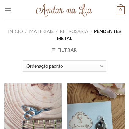
Skip
0
to
content
INÍCIO
/
MATERIAIS
/
RETROSARIA
/
PENDENTES
METAL
FILTRAR