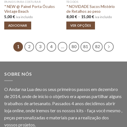
PAINEIS PARA COSTURAR
TECIDOS
* NEW @ Painel Porta Óculos
* NOVIDADE Sacos Mistério
Vintage Beach
de Retalhos ao peso
Price
5,00
€
8,00
€
–
15,00
€
iva incluído
iva incluído
range:
8,00 €
ADICIONAR
VER OPÇÕES
through
15,00 €
1
2
3
4
…
80
81
82
SOBRE NÓS
O Andar na Lua deu os seus primeiros passos em dezembro
de 2014, onde de inicio o objetivo era apenas partilhar alguns
trabalhos de artesanato. Passados 4 anos decidimos abrir
loja online, onde iremos ter os nossos kits - faça você mesmo ,
peças personalizadas e materiais para a realização dos
vossos projetos.