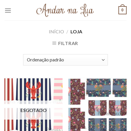
Skip
0
to
content
INÍCIO
/
LOJA
FILTRAR
ESGOTADO