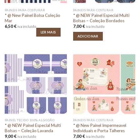
PAINEIS PARA COSTURAR
PAINEIS PARA COSTURAR
* @ New Painel Bolsa Coleção
* @ NEW Painel Especial Multi
Mar
Bolsas – Coleção Bordados
6,50
€
7,00
€
iva incluído
iva incluído
LER MAIS
ADICIONAR
PAINEL TECIDO 100% ALGODÃO
PAINEIS PARA COSTURAR
* @ NEW Painel Especial Multi
* @ New Painel Impermeavel
Bolsas – Coleção Lavanda
Individuais e Porta Talheres
9,00
€
7,00
€
iva incluído
iva incluído