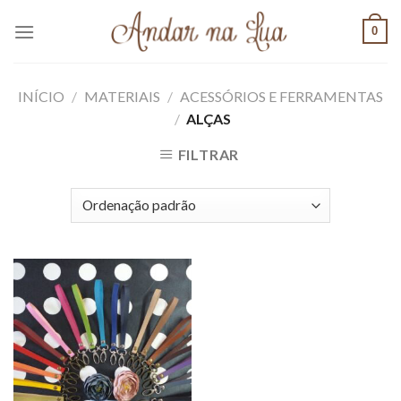
Skip
0
to
content
INÍCIO
/
MATERIAIS
/
ACESSÓRIOS E FERRAMENTAS
/
ALÇAS
FILTRAR