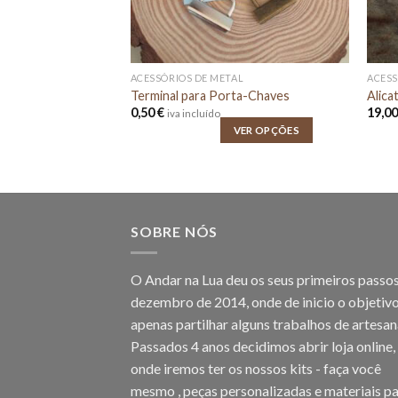
E ACESSÓRIOS
ACESSÓRIOS DE METAL
ACESS
eça em passarinho
Terminal para Porta-Chaves
Alica
0,50
€
19,0
iva incluído
ADICIONAR
VER OPÇÕES
SOBRE NÓS
O Andar na Lua deu os seus primeiros passo
dezembro de 2014, onde de inicio o objetivo
apenas partilhar alguns trabalhos de artesan
Passados 4 anos decidimos abrir loja online,
onde iremos ter os nossos kits - faça você
mesmo , peças personalizadas e materiais pa