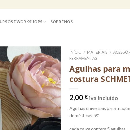
URSOS E WORKSHOPS
SOBRE NÓS
INÍCIO
/
MATERIAIS
/
ACESSÓR
FERRAMENTAS
Agulhas para 
costura SCHME
2,00
€
iva incluído
Agulhas universais para máqui
domésticas 90
cada caixa contem 5 agulhas