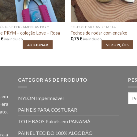
ÓRIOS E FERRAMENTAS PRYM
FECHOS E MOLAS DE METAL
te PRYM – coleção Love – Rosa
Fechos de rodar com encaixe
0
€
0,75
€
iva incluído
iva incluído
ADICIONAR
VER OPÇÕES
CATEGORIAS DE PRODUTO
PE
s em
NYLON Impermeável
 era
PAINEIS PARA COSTURAR
ato.
TOTE BAGS Painéis em PANAMÁ
PAINEL TECIDO 100% ALGODÃO
ra a