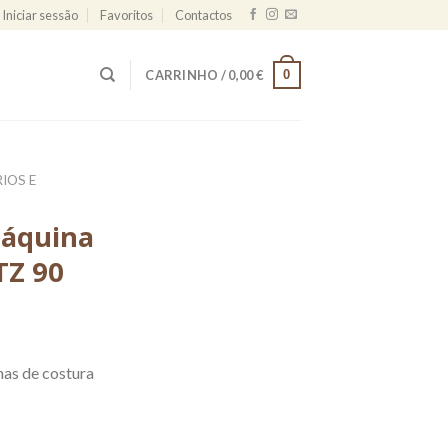
Iniciar sessão
Favoritos
Contactos
0
CARRINHO /
0,00
€
IOS E
máquina
TZ 90
nas de costura