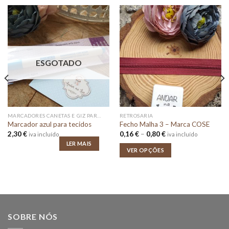
ESGOTADO
MARCADORES CANETAS E GIZ PARA TECIDOS
RETROSARIA
Marcador azul para tecidos
Fecho Malha 3 – Marca COSE
Price
2,30
€
0,16
€
–
0,80
€
iva incluído
iva incluído
range:
LER MAIS
0,16 €
VER OPÇÕES
through
0,80 €
SOBRE NÓS