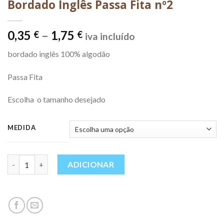
Bordado Inglês Passa Fita nº2
Price
0,35
–
1,75
€
€
iva incluído
range:
bordado inglês 100% algodão
0,35 €
through
Passa Fita
1,75 €
Escolha o tamanho desejado
MEDIDA
Quantidade
ADICIONAR