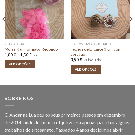
RETROSARIA
FECHOS E MOLAS DE METAL
Fechos de Encaixe 3 cm com
Molas Kam formato Redondo
coração
Price
1,00
€
–
1,50
€
iva incluído
range:
0,50
€
iva incluído
1,00 €
VER OPÇÕES
through
VER OPÇÕES
1,50 €
SOBRE NÓS
O Andar na Lua deu os seus primeiros passos em dezembro
de 2014, onde de inicio o objetivo era apenas partilhar alguns
trabalhos de artesanato. Passados 4 anos decidimos abrir