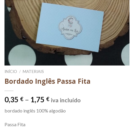
INÍCIO
/
MATERIAIS
Bordado Inglês Passa Fita
Price
0,35
–
1,75
€
€
iva incluído
range:
bordado inglês 100% algodão
0,35 €
through
Passa Fita
1,75 €