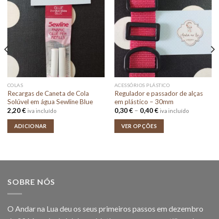
COLAS
ACESSÓRIOS PLÁSTICO
Recargas de Caneta de Cola
Regulador e passador de alças
Solúvel em água Sewline Blue
em plástico – 30mm
Price
2,20
€
0,30
€
–
0,40
€
iva incluído
iva incluído
range:
0,30 €
ADICIONAR
VER OPÇÕES
through
0,40 €
SOBRE NÓS
O Andar na Lua deu os seus primeiros passos em dezembro