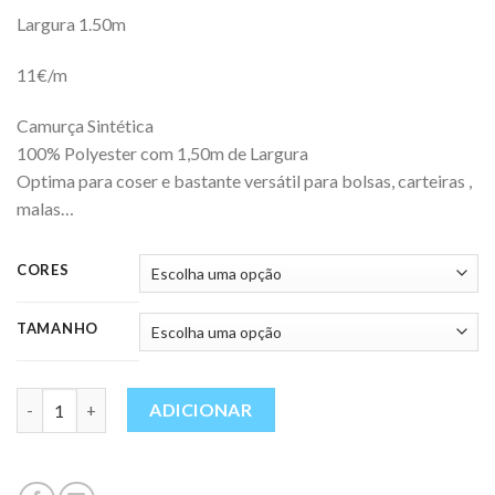
range:
Largura 1.50m
2,20 €
through
11€/m
11,00 €
Camurça Sintética
100% Polyester com 1,50m de Largura
Optima para coser e bastante versátil para bolsas, carteiras ,
malas…
CORES
TAMANHO
Quantidade
ADICIONAR