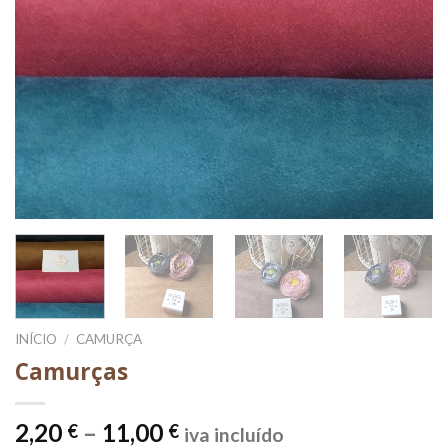
INÍCIO
/
CAMURÇA
Camurças
Price
2,20
–
11,00
€
€
iva incluído