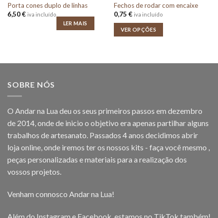
Porta cones duplo de linhas
Fechos de rodar com encaixe
6,50
€
0,75
€
iva incluído
iva incluído
LER MAIS
VER OPÇÕES
SOBRE NÓS
O Andar na Lua deu os seus primeiros passos em dezembro
de 2014, onde de inicio o objetivo era apenas partilhar alguns
trabalhos de artesanato. Passados 4 anos decidimos abrir
loja online, onde iremos ter os nossos kits - faça você mesmo ,
peças personalizadas e materiais para a realização dos
vossos projetos.
Venham connosco Andar na Lua!
Além do Instagram e Facebook, estamos no TikTok também!