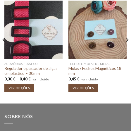
ACESSÓRIOS PLÁSTICO
FECHOS E MOLAS DE METAL
Regulador e passador de alças
Molas / Fechos Magnéticos 18
em plástico – 30mm
mm
Price
0,30
€
–
0,40
€
0,45
€
iva incluído
iva incluído
range:
0,30 €
VER OPÇÕES
VER OPÇÕES
through
0,40 €
SOBRE NÓS