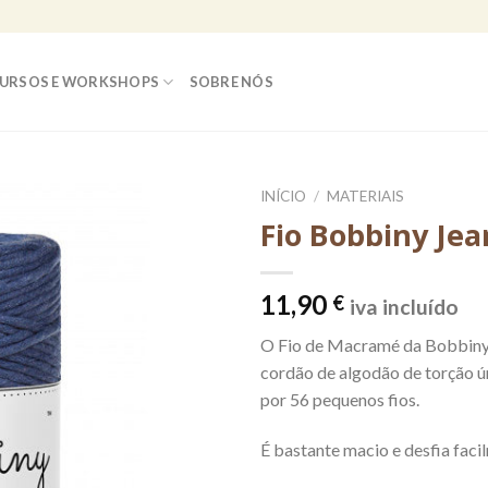
URSOS E WORKSHOPS
SOBRE NÓS
INÍCIO
/
MATERIAIS
Fio Bobbiny Je
11,90
€
iva incluído
O Fio de Macramé da Bobbiny
cordão de algodão de torção 
por 56 pequenos fios.
É bastante macio e desfia faci