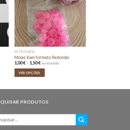
RETROSARIA
Molas Kam formato Redondo
Price
1,00
€
–
1,50
€
iva incluído
range:
1,00 €
VER OPÇÕES
through
1,50 €
SQUISAR PRODUTOS