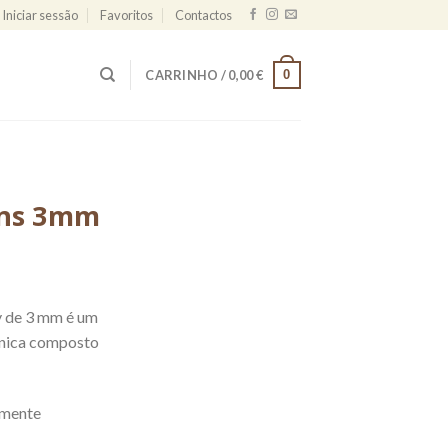
Iniciar sessão
Favoritos
Contactos
0
CARRINHO /
0,00
€
ans 3mm
 de 3 mm é um
única composto
lmente