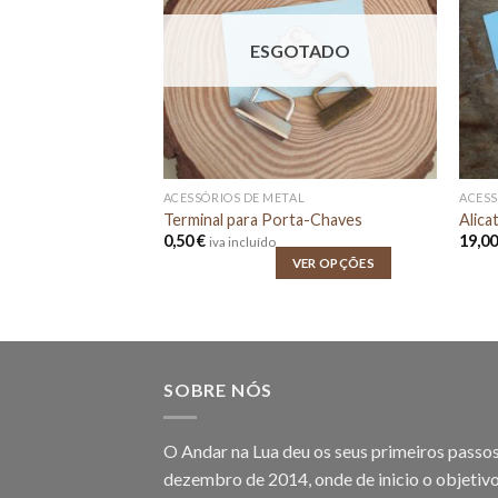
OTADO
ESGOTADO
MARCADORES CANETAS E GIZ PARA TECIDOS
ACESSÓRIOS DE METAL
ACESS
 tecidos
Terminal para Porta-Chaves
Alica
0,50
€
19,0
iva incluído
LER MAIS
VER OPÇÕES
SOBRE NÓS
O Andar na Lua deu os seus primeiros passo
dezembro de 2014, onde de inicio o objetivo