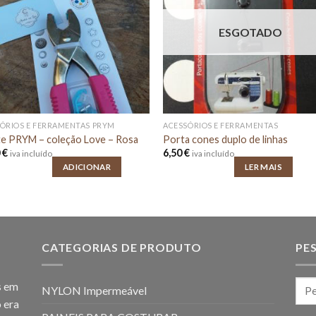
ESGOTADO
ÓRIOS E FERRAMENTAS PRYM
ACESSÓRIOS E FERRAMENTAS
te PRYM – coleção Love – Rosa
Porta cones duplo de linhas
0
€
6,50
€
iva incluído
iva incluído
ADICIONAR
LER MAIS
CATEGORIAS DE PRODUTO
PE
s em
NYLON Impermeável
 era