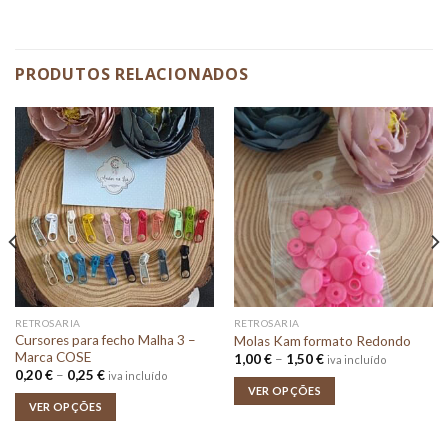
PRODUTOS RELACIONADOS
RETROSARIA
RETROSARIA
Cursores para fecho Malha 3 –
Molas Kam formato Redondo
Marca COSE
Price
1,00
€
–
1,50
€
iva incluído
range:
Price
0,20
€
–
0,25
€
iva incluído
1,00 €
range:
VER OPÇÕES
through
0,20 €
VER OPÇÕES
1,50 €
through
0,25 €