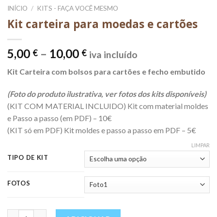
INÍCIO
/
KITS - FAÇA VOCÊ MESMO
Kit carteira para moedas e cartões
Price
5,00
–
10,00
€
€
iva incluído
range:
Kit Carteira com bolsos para cartões e fecho embutido
5,00 €
through
(Foto do produto ilustrativa, ver fotos dos kits disponíveis)
10,00 €
(KIT COM MATERIAL INCLUIDO) Kit com material moldes
e Passo a passo (em PDF) – 10€
(KIT só em PDF) Kit moldes e passo a passo em PDF – 5€
LIMPAR
TIPO DE KIT
FOTOS
Quantidade