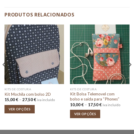
PRODUTOS RELACIONADOS
KITS DE COSTURA
KITS DE COSTURA
Kit Bolsa Telemovel com
Kit Mochila com bolso 2D
bolso e saída para “Phones”
Price
15,00
€
–
27,50
€
iva incluído
range:
Price
10,00
€
–
17,50
€
iva incluído
15,00 €
range:
VER OPÇÕES
through
10,00 €
VER OPÇÕES
27,50 €
through
17,50 €