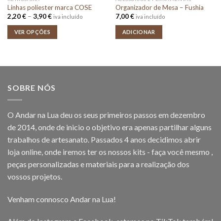
Linhas poliester marca COSE
Organizador de Mesa – Fushia
Price
2,20
€
–
3,90
€
7,00
€
iva incluído
iva incluído
range:
2,20 €
VER OPÇÕES
ADICIONAR
through
3,90 €
SOBRE NÓS
O Andar na Lua deu os seus primeiros passos em dezembro
de 2014, onde de inicio o objetivo era apenas partilhar alguns
trabalhos de artesanato. Passados 4 anos decidimos abrir
loja online, onde iremos ter os nossos kits - faça você mesmo ,
peças personalizadas e materiais para a realização dos
vossos projetos.
Venham connosco Andar na Lua!