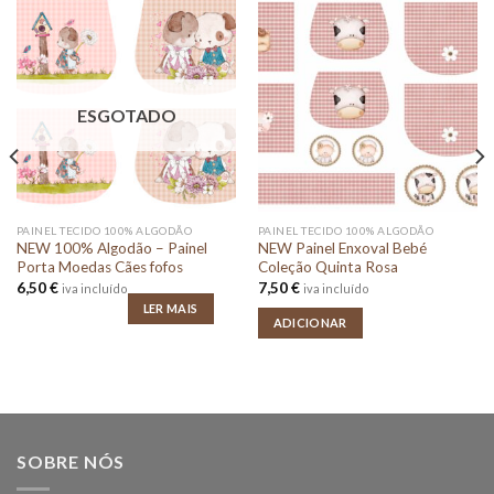
ESGOTADO
PAINEL TECIDO 100% ALGODÃO
PAINEL TECIDO 100% ALGODÃO
NEW 100% Algodão – Painel
NEW Painel Enxoval Bebé
Porta Moedas Cães fofos
Coleção Quinta Rosa
6,50
€
7,50
€
iva incluído
iva incluído
LER MAIS
ADICIONAR
SOBRE NÓS