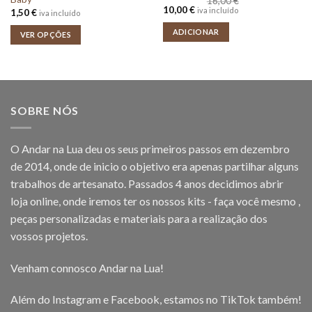
16,00
€
O
O
10,00
€
iva incluído
1,50
€
iva incluído
preço
preço
original
atual
ADICIONAR
VER OPÇÕES
era:
é:
16,00 €.
10,00 €.
SOBRE NÓS
O Andar na Lua deu os seus primeiros passos em dezembro
de 2014, onde de inicio o objetivo era apenas partilhar alguns
trabalhos de artesanato. Passados 4 anos decidimos abrir
loja online, onde iremos ter os nossos kits - faça você mesmo ,
peças personalizadas e materiais para a realização dos
vossos projetos.
Venham connosco Andar na Lua!
Além do Instagram e Facebook, estamos no TikTok também!