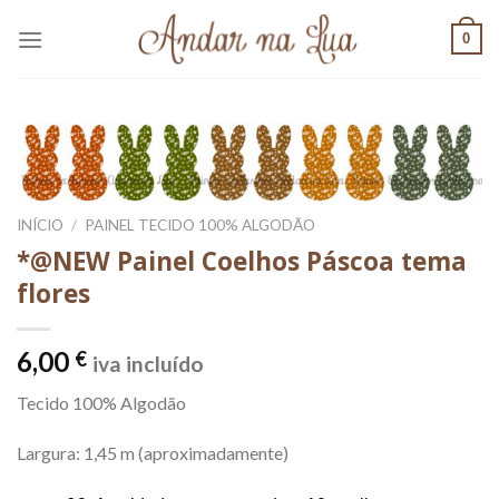
Skip
0
to
content
INÍCIO
/
PAINEL TECIDO 100% ALGODÃO
*@NEW Painel Coelhos Páscoa tema
flores
6,00
€
iva incluído
Tecido 100% Algodão
Largura: 1,45 m (aproximadamente)