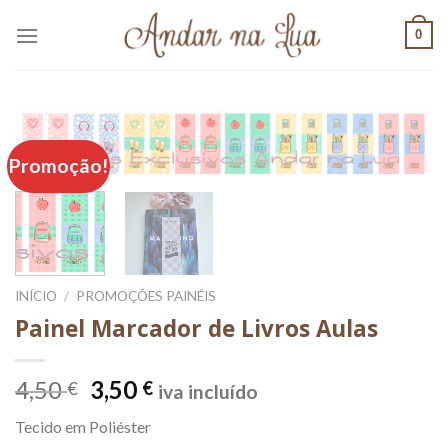
Skip
0
to
content
Promoção!
INÍCIO
/
PROMOÇÕES PAINÉIS
Painel Marcador de Livros Aulas
O
O
4,50
3,50
€
€
iva incluído
preço
preço
Tecido em Poliéster
original
atual