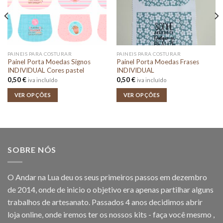
PAINEIS PARA COSTURAR
PAINEIS PARA COSTURAR
Painel Porta Moedas Signos
Painel Porta Moedas Frases
INDIVIDUAL Cores pastel
INDIVIDUAL
0,50
€
0,50
€
iva incluído
iva incluído
VER OPÇÕES
VER OPÇÕES
SOBRE NÓS
O Andar na Lua deu os seus primeiros passos em dezembro
de 2014, onde de inicio o objetivo era apenas partilhar alguns
trabalhos de artesanato. Passados 4 anos decidimos abrir
loja online, onde iremos ter os nossos kits - faça você mesmo ,