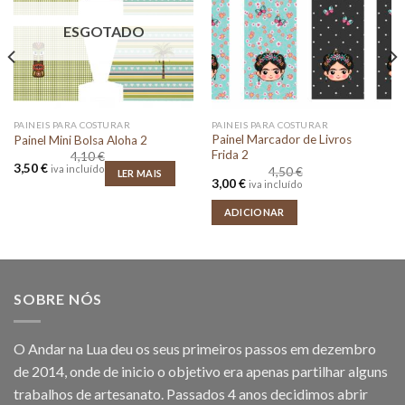
ESGOTADO
PAINEIS PARA COSTURAR
PAINEIS PARA COSTURAR
Painel Marcador de Livros
Painel Mini Bolsa Aloha 2
Frida 2
4,10
€
O
O
3,50
€
iva incluído
4,50
€
LER MAIS
preço
preço
O
O
3,00
€
iva incluído
original
atual
preço
preço
era:
é:
original
atual
ADICIONAR
4,10 €.
3,50 €.
era:
é:
4,50 €.
3,00 €.
SOBRE NÓS
O Andar na Lua deu os seus primeiros passos em dezembro
de 2014, onde de inicio o objetivo era apenas partilhar alguns
trabalhos de artesanato. Passados 4 anos decidimos abrir