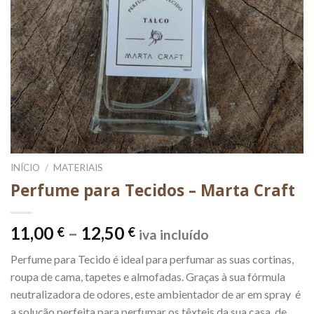
INÍCIO
/
MATERIAIS
Perfume para Tecidos – Marta Craft
Price
11,00
–
12,50
€
€
iva incluído
range:
Perfume para Tecido é ideal para perfumar as suas cortinas,
11,00 €
roupa de cama, tapetes e almofadas. Graças à sua fórmula
through
neutralizadora de odores, este ambientador de ar em spray é
12,50 €
a solução perfeita para perfumar os têxteis da sua casa, de