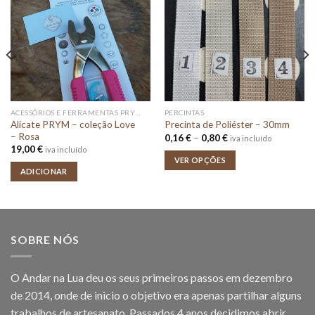
ACESSÓRIOS E FERRAMENTAS PRYM
PERCINTAS
Alicate PRYM – coleção Love
Precinta de Poliéster – 30mm
– Rosa
Price
0,16
€
–
0,80
€
iva incluído
range:
19,00
€
iva incluído
0,16 €
VER OPÇÕES
through
ADICIONAR
0,80 €
SOBRE NÓS
O Andar na Lua deu os seus primeiros passos em dezembro
de 2014, onde de inicio o objetivo era apenas partilhar alguns
trabalhos de artesanato. Passados 4 anos decidimos abrir