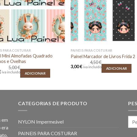
IS PARA COSTURAR
PAINEIS PARA COSTURAR
l Mini Almofadas Quadrado
Painel Marcador de Livros Frida 2
hos e Ovelhas
4,50
€
O
O
3,00
€
5,00
€
iva incluído
ADICIONAR
preço
preço
O
€
iva incluído
ADICIONAR
original
atual
o
preço
era:
é:
al
atual
4,50 €.
3,00 €.
é:
.
4,00 €.
CATEGORIAS DE PRODUTO
PE
s em
NYLON Impermeável
 era
PAINEIS PARA COSTURAR
ato.