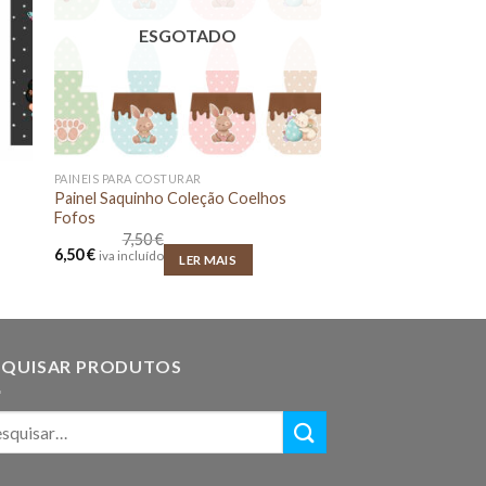
ESGOTADO
PAINEIS PARA COSTURAR
Painel Saquinho Coleção Coelhos
Fofos
7,50
€
O
O
6,50
€
iva incluído
LER MAIS
preço
preço
original
atual
era:
é:
7,50 €.
6,50 €.
SQUISAR PRODUTOS