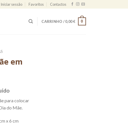
Iniciar sessão
Favoritos
Contactos
0
CARRINHO /
0,00
€
AS
Mãe em
luído
ãe para colocar
Dia do Mãe.
.
cm x 6 cm