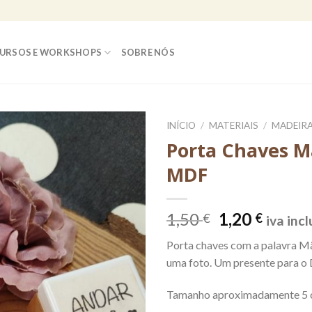
URSOS E WORKSHOPS
SOBRE NÓS
INÍCIO
/
MATERIAIS
/
MADEIR
Porta Chaves 
MDF
O
O
1,50
1,20
€
€
iva inc
preço
preço
Porta chaves com a palavra M
original
atual
uma foto. Um presente para o 
era:
é:
1,50 €.
1,20 €
Tamanho aproximadamente 5 