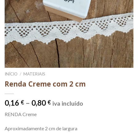
INÍCIO
/
MATERIAIS
Renda Creme com 2 cm
Price
0,16
–
0,80
€
€
iva incluído
range:
RENDA Creme
0,16 €
through
Aproximadamente 2 cm de largura
0,80 €