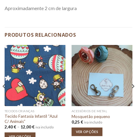
Aproximadamente 2 cm de largura
PRODUTOS RELACIONADOS
TECIDOS CRIANÇAS
ACESSÓRIOS DE METAL
Tecido Fantasia Infantil “Azul
Mosquetão pequeno
C/ Animais”
0,25
€
iva incluído
Price
2,40
€
–
12,00
€
iva incluído
range:
VER OPÇÕES
2,40 €
VER OPÇÕES