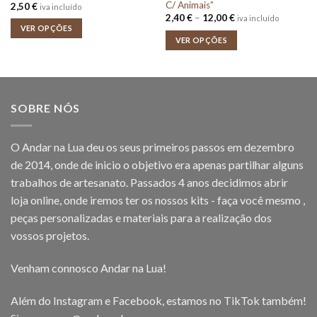
C/ Animais”
2,50
€
iva incluído
Price
2,40
€
–
12,00
€
iva incluído
range:
VER OPÇÕES
2,40 €
VER OPÇÕES
through
12,00 €
SOBRE NÓS
O Andar na Lua deu os seus primeiros passos em dezembro
de 2014, onde de inicio o objetivo era apenas partilhar alguns
trabalhos de artesanato. Passados 4 anos decidimos abrir
loja online, onde iremos ter os nossos kits - faça você mesmo ,
peças personalizadas e materiais para a realização dos
vossos projetos.
Venham connosco Andar na Lua!
Além do Instagram e Facebook, estamos no TikTok também!