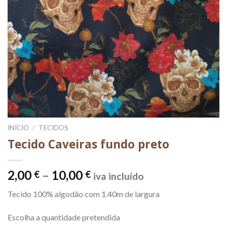
INÍCIO
/
TECIDOS
Tecido Caveiras fundo preto
Price
2,00
–
10,00
€
€
iva incluído
range:
Tecido 100% algodão com 1.40m de largura
2,00 €
through
Escolha a quantidade pretendida
10,00 €