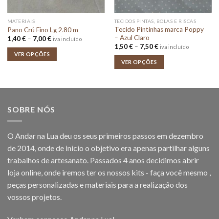
MATERIAIS
TECIDOS PINTAS, BOLAS E RISCAS
Tecido Pintinhas marca Poppy
Pano Crú Fino Lg 2.80 m
– Azul Claro
Price
1,40
€
–
7,00
€
iva incluído
range:
Price
1,50
€
–
7,50
€
iva incluído
1,40 €
range:
VER OPÇÕES
through
1,50 €
VER OPÇÕES
7,00 €
through
7,50 €
SOBRE NÓS
O Andar na Lua deu os seus primeiros passos em dezembro
de 2014, onde de inicio o objetivo era apenas partilhar alguns
trabalhos de artesanato. Passados 4 anos decidimos abrir
loja online, onde iremos ter os nossos kits - faça você mesmo ,
peças personalizadas e materiais para a realização dos
vossos projetos.