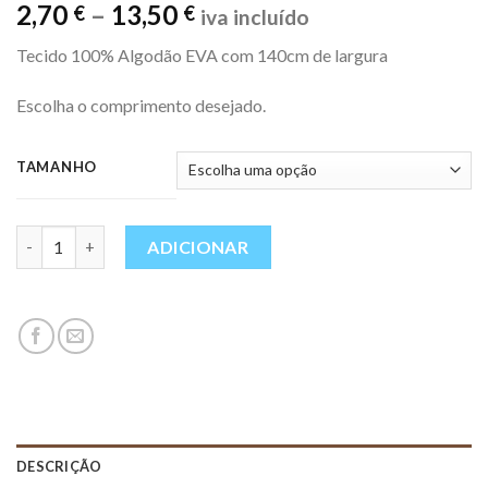
Price
2,70
–
13,50
€
€
iva incluído
range:
Tecido 100% Algodão EVA com 140cm de largura
2,70 €
through
Escolha o comprimento desejado.
13,50 €
TAMANHO
Quantidade
ADICIONAR
DESCRIÇÃO