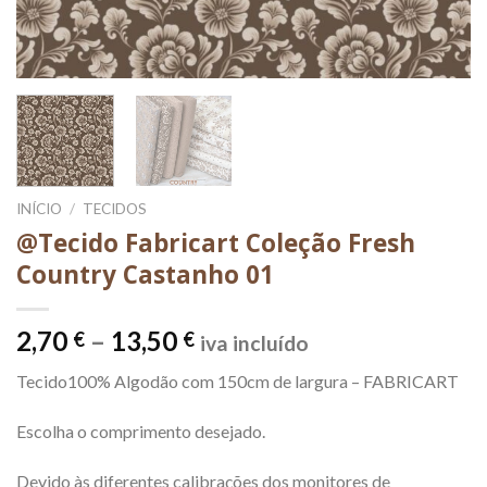
INÍCIO
/
TECIDOS
@Tecido Fabricart Coleção Fresh
Country Castanho 01
Price
2,70
–
13,50
€
€
iva incluído
range:
Tecido100% Algodão com 150cm de largura – FABRICART
2,70 €
through
Escolha o comprimento desejado.
13,50 €
Devido às diferentes calibrações dos monitores de