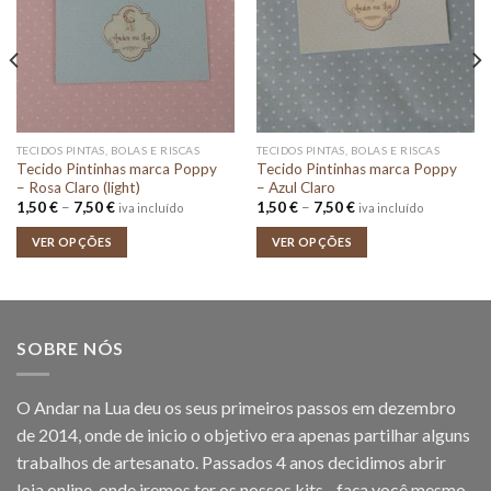
TECIDOS PINTAS, BOLAS E RISCAS
TECIDOS PINTAS, BOLAS E RISCAS
Tecido Pintinhas marca Poppy
Tecido Pintinhas marca Poppy
– Rosa Claro (light)
– Azul Claro
Price
Price
1,50
€
–
7,50
€
1,50
€
–
7,50
€
iva incluído
iva incluído
range:
range:
1,50 €
1,50 €
VER OPÇÕES
VER OPÇÕES
through
through
7,50 €
7,50 €
SOBRE NÓS
O Andar na Lua deu os seus primeiros passos em dezembro
de 2014, onde de inicio o objetivo era apenas partilhar alguns
trabalhos de artesanato. Passados 4 anos decidimos abrir
loja online, onde iremos ter os nossos kits - faça você mesmo ,