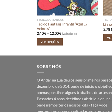
AS E RISCAS
TECIDOS CRIANÇAS
TECID
marca Poppy –
Tecido Fantasia Infantil “Azul C/
Linho
Animais”
2,78
e
Price
2,40
€
–
12,00
€
ncluído
iva incluído
e:
range:
VE
 €
2,40 €
VER OPÇÕES
ugh
through
 €
12,00 €
SOBRE NÓS
O Andar na Lua deu os seus primeiros passo
dezembro de 2014, onde de inicio o objetivo
apenas partilhar alguns trabalhos de artesan
Passados 4 anos decidimos abrir loja online,
onde iremos ter os nossos kits - faça você
mesmo , peças personalizadas e materiais pa