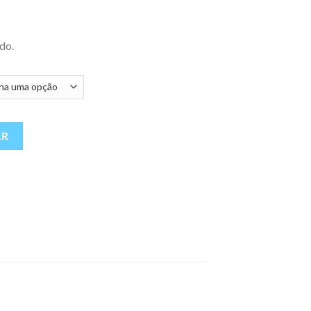
do.
AR