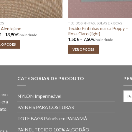
OS
TECIDOS PINTAS, BOLAS E RISCAS
Tecido Pintinhas marca Poppy –
 Alentejano
Rosa Claro (light)
Price
€
–
13,90
€
iva incluído
range:
Price
1,50
€
–
7,50
€
iva incluído
2,78 €
range:
R OPÇÕES
through
1,50 €
VER OPÇÕES
13,90 €
through
7,50 €
CATEGORIAS DE PRODUTO
PE
s em
NYLON Impermeável
 era
PAINEIS PARA COSTURAR
ato.
TOTE BAGS Painéis em PANAMÁ
PAINEL TECIDO 100% ALGODÃO
ra a