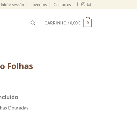
Iniciar sessão
Favoritos
Contactos
0
CARRINHO /
0,00
€
o Folhas
e
incluído
e:
has Douradas –
 €
ough
00 €