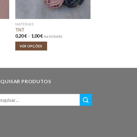
MATERIAIS
TNT
Price
0,20
€
–
1,00
€
iva incluído
range:
0,20 €
VER OPÇÕES
through
1,00 €
SQUISAR PRODUTOS