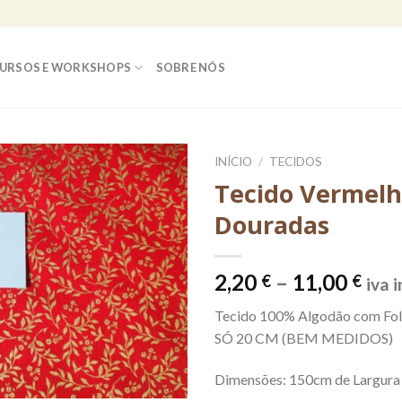
URSOS E WORKSHOPS
SOBRE NÓS
INÍCIO
/
TECIDOS
Tecido Vermelh
Douradas
Pric
2,20
–
11,00
€
€
iva 
rang
Tecido 100% Algodão com Fol
2,20
SÓ 20 CM (BEM MEDIDOS)
thr
11,
Dimensões: 150cm de Largura