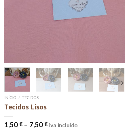
INÍCIO
/
TECIDOS
Tecidos Lisos
Price
1,50
–
7,50
€
€
iva incluído