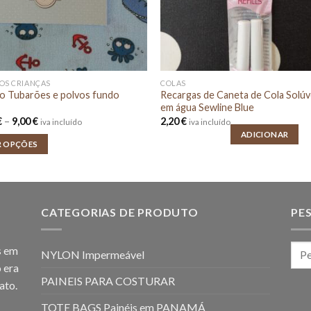
OS CRIANÇAS
COLAS
o Tubarões e polvos fundo
Recargas de Caneta de Cola Solúv
em água Sewline Blue
Price
€
–
9,00
€
2,20
€
iva incluído
iva incluído
range:
ADICIONAR
1,80 €
R OPÇÕES
through
9,00 €
CATEGORIAS DE PRODUTO
PE
s em
NYLON Impermeável
 era
PAINEIS PARA COSTURAR
ato.
TOTE BAGS Painéis em PANAMÁ