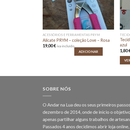
ACESSÓRIOS E FERRAMENTAS PRYM
TECID
ho Malha 3 –
Tecid
Alicate PRYM – coleção Love – Rosa
azul
19,00
€
iva incluído
e
1,80
ncluído
ADICIONAR
e:
 €
VE
ugh
 €
SOBRE NÓS
O Andar na Lua deu os seus primeiros passo
dezembro de 2014, onde de inicio o objetivo
apenas partilhar alguns trabalhos de artesan
Passados 4 anos decidimos abrir loja online,