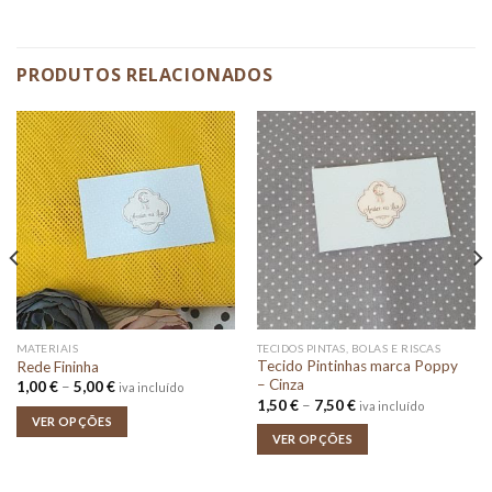
PRODUTOS RELACIONADOS
MATERIAIS
TECIDOS PINTAS, BOLAS E RISCAS
Tecido Pintinhas marca Poppy
Rede Fininha
– Cinza
Price
1,00
€
–
5,00
€
iva incluído
range:
Price
1,50
€
–
7,50
€
iva incluído
1,00 €
range:
VER OPÇÕES
through
1,50 €
VER OPÇÕES
5,00 €
through
7,50 €