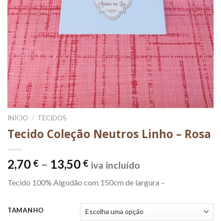
INÍCIO
/
TECIDOS
Tecido Coleção Neutros Linho – Rosa
Price
2,70
–
13,50
€
€
iva incluído
range:
Tecido 100% Algodão com 150cm de largura –
2,70 €
through
13,50 €
TAMANHO