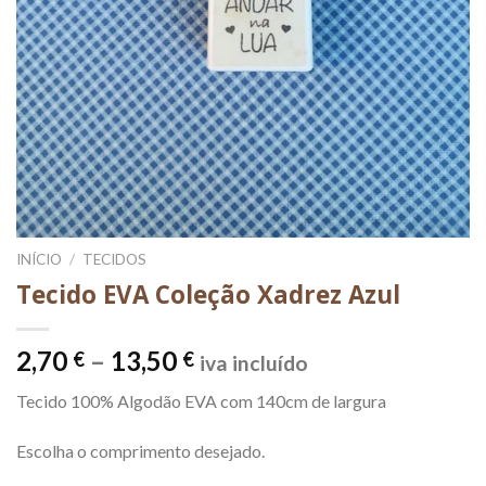
INÍCIO
/
TECIDOS
Tecido EVA Coleção Xadrez Azul
Price
2,70
–
13,50
€
€
iva incluído
range:
Tecido 100% Algodão EVA com 140cm de largura
2,70 €
through
Escolha o comprimento desejado.
13,50 €