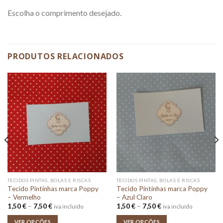
Escolha o comprimento desejado.
PRODUTOS RELACIONADOS
TECIDOS PINTAS, BOLAS E RISCAS
TECIDOS PINTAS, BOLAS E RISCAS
Tecido Pintinhas marca Poppy
Tecido Pintinhas marca Poppy
– Vermelho
– Azul Claro
Price
Price
1,50
€
–
7,50
€
1,50
€
–
7,50
€
iva incluído
iva incluído
range:
range:
1,50 €
1,50 €
VER OPÇÕES
VER OPÇÕES